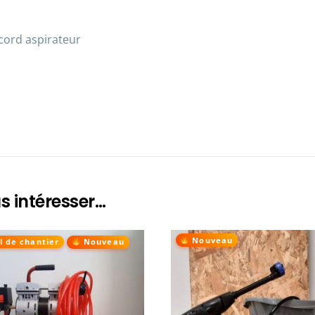
ccord aspirateur
s intéresser…
Nouveau
l de chantier
Nouveau