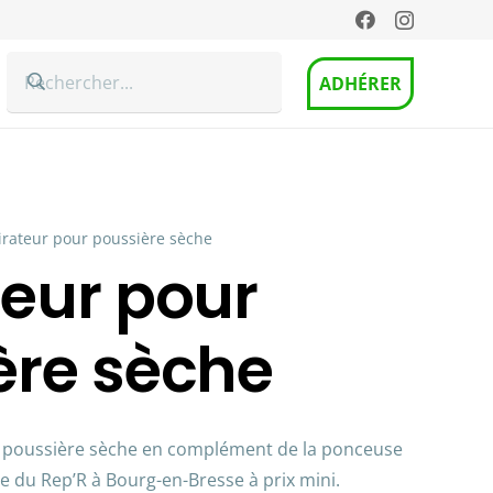
ADHÉRER
irateur pour poussière sèche
teur pour
ère sèche
à poussière sèche en complément de la ponceuse
ue du Rep’R à Bourg-en-Bresse à prix mini.