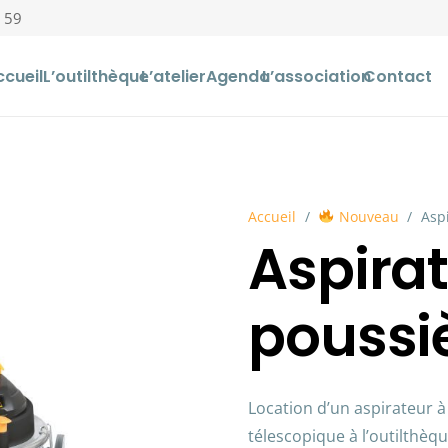
 59
ccueil
L’outilthèque
L’atelier
Agenda
L’association
Contact
Accueil
/
Nouveau
/
Asp
Aspira
poussi
Location d’un aspirateur 
télescopique à l’outilthèq